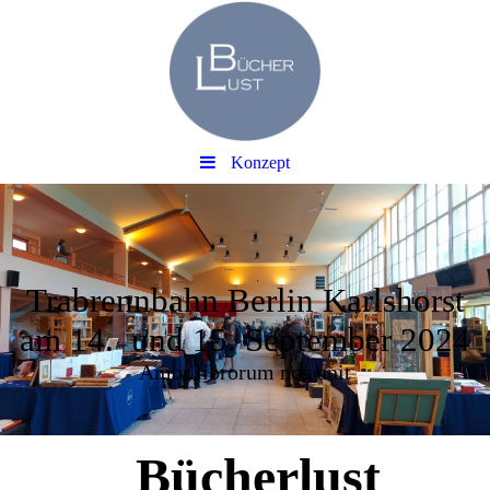
Konzept
Trabrennbahn Berlin Karlshorst
am 14. und 15. September 2024
Amor librorum nos unit
Bücherlust