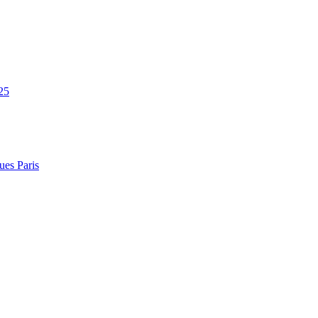
25
ues Paris