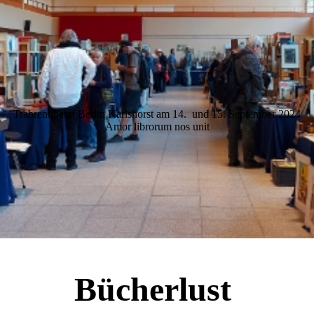
Trabrennbahn Berlin Karlshorst am 14. und 15. September 2024
Amor librorum nos unit
Bücherlust