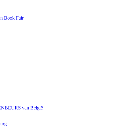
an Book Fair
ARENBEURS van België
burg